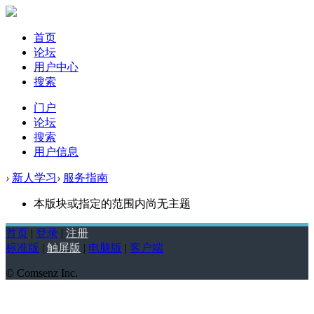
首页
论坛
用户中心
搜索
门户
论坛
搜索
用户信息
›
新人学习
›
服务指南
本版块或指定的范围内尚无主题
首页
|
登录
|
注册
标准版
|
触屏版
|
电脑版
|
客户端
© Comsenz Inc.