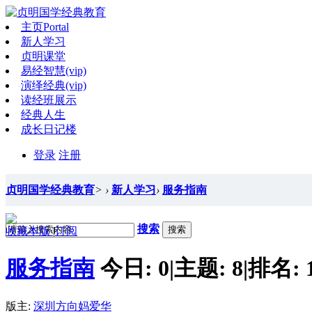
主页
Portal
新人学习
贞明课堂
易经智慧(vip)
演绎经典(vip)
读经班展示
经典人生
成长日记楼
登录
注册
贞明国学经典教育
>
›
新人学习
›
服务指南
搜索
搜索
收藏本版
|
订阅
服务指南
今日:
0
|
主题:
8
|
排名:
版主:
深圳方向妈爱华