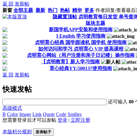
返 回
发新帖
新窗
全部主题
最新
热门
热帖
精华
更多
作者
回复/查看
最后
隐藏置顶帖
贞明教育每日发货 单号查
版块主题
新国学机APP安装和使用指南
I Engilsh 学习使用指南
贞明育心经典 国学跟读机 国学机 使用指南
如何访问和学习 贞明育心 VIP 提高课程
贞明育心网站（用户注册和亲子日记楼）操作指南
【贞明教育】新人学习指南
育心经典YY:500137使用指南
返 回
发新帖
快速发帖
还可输入
80
高级模式
B
Color
Image
Link
Quote
Code
Smilies
您需要登录后才可以发帖
登录
|
立即注册
本版积分规则
发表帖子