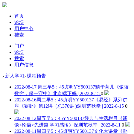
首页
论坛
用户中心
搜索
门户
论坛
搜索
用户信息
›
新人学习
›
课程预告
2022-08-17 周三早5：45贞明YY500137精华育儿《傲骄
数穷，保一守中》
北京端正妈 | 2022-8-15
0
2022-08-16周二早5：45贞明YY500137《易经》系列讲
座《蹇卦》第12讲（总370讲 )
深圳范秋幸 | 2022-8-15
0
2022-08-12周五早5：45YY500137经典与生活栏目《谈
谈<论语>先进篇 学习感悟》
深圳范秋幸 | 2022-8-11
0
2022-08-11周四早5：45贞明YY500137文化大讲堂《孙