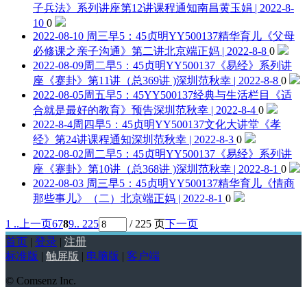
子兵法》系列讲座第12讲课程通知
南昌黄玉娟 | 2022-8-
10
0
2022-08-10 周三早5：45贞明YY500137精华育儿《父母
必修课之亲子沟通》第二讲
北京端正妈 | 2022-8-8
0
2022-08-09周二早5：45贞明YY500137《易经》系列讲
座《蹇卦》第11讲（总369讲 )
深圳范秋幸 | 2022-8-8
0
2022-08-05周五早5：45YY500137经典与生活栏目《适
合就是最好的教育》预告
深圳范秋幸 | 2022-8-4
0
2022-8-4周四早5：45贞明YY500137文化大讲堂《孝
经》第24讲课程通知
深圳范秋幸 | 2022-8-3
0
2022-08-02周二早5：45贞明YY500137《易经》系列讲
座《蹇卦》第10讲（总368讲 )
深圳范秋幸 | 2022-8-1
0
2022-08-03 周三早5：45贞明YY500137精华育儿《情商
那些事儿》（二）
北京端正妈 | 2022-8-1
0
1 ..
上一页
6
7
8
9
.. 225
/ 225 页
下一页
首页
|
登录
|
注册
标准版
|
触屏版
|
电脑版
|
客户端
© Comsenz Inc.