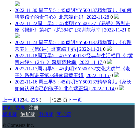
2022-11-30 周三早5：45贞明YY500137精华育儿《如何
培养孩子的责任心》
北京端正妈 | 2022-11-28
0
2022-11-22周二早5：45贞明YY500137《易经》系列讲
座《损卦》第4讲（总384讲 )
深圳范秋幸 | 2022-11-21
0
2022-11-23 周三早5：45贞明YY500137精华育儿《心理
营养》（第8讲）
北京端正妈 | 2022-11-21
0
2022-11-18周五早5：45YY500137经典与生活栏目《<黄
帝内经>（24）》
深圳范秋幸 | 2022-11-17
0
2022-11-17周四早5：45贞明YY500137文化大讲堂《老
子》系列讲座第78讲
南昌黄玉娟 | 2022-11-15
0
2022-11-16 周三早5：45贞明YY500137精华育儿《家长
如何认识自己的孩子》
北京端正妈 | 2022-11-14
0
上一页
1
2
3
4
.. 225
/ 225 页
下一页
首页
|
登录
|
注册
标准版
|
触屏版
|
电脑版
|
客户端
© Comsenz Inc.