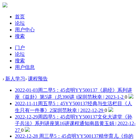
首页
论坛
用户中心
搜索
门户
论坛
搜索
用户信息
›
新人学习
›
课程预告
2022-01-03周二早5：45贞明YY500137《易经》系列讲
座《益卦》第5讲（总390讲 )
深圳范秋幸 | 2023-1-2
0
2022-11-11周五早5：45YY500137经典与生活栏目《人
生只有一件事》2
深圳范秋幸 | 2022-12-29
0
2022-12-29周四早5：45贞明YY500137文化大讲堂《孙
子兵法》系列讲座第16讲课程通知
南昌黄玉娟 | 2022-12-
27
0
2022-12-28 周三早5：45贞明YY500137精华育儿《你的