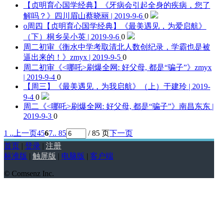
【贞明育心国学经典】《牙病会引起全身的疾病，您了
解吗？》
四川眉山蔡晓丽 | 2019-9-6
0
o周四【贞明育心国学经典】《最美遇见，为爱启航》
（下）
桐乡吴小英 | 2019-9-6
0
周二初审《衡水中学考取清北人数创纪录，学霸也是被
逼出来的！》
zmyx | 2019-9-5
0
周二初审《<哪吒>刷爆全网: 好父母, 都是“骗子”》
zmyx
| 2019-9-4
0
【周三】《最美遇见，为我启航》（上）
于建玲 | 2019-
9-4
0
周二《<哪吒>刷爆全网: 好父母, 都是“骗子”》
南昌东东 |
2019-9-3
0
1 ..
上一页
4
5
6
7
.. 85
/ 85 页
下一页
首页
|
登录
|
注册
标准版
|
触屏版
|
电脑版
|
客户端
© Comsenz Inc.