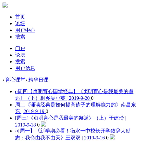
首页
论坛
用户中心
搜索
门户
论坛
搜索
用户信息
›
育心课堂
›
精华日课
o周四【贞明育心国学经典】《贞明育心是我最美的邂
逅》（下）
桐乡吴小英 | 2019-9-20
0
周二《诵读经典是如何提高孩子的理解能力的》
南昌东
东 | 2019-9-19
0
[周三]《贞明育心是我最美的邂逅》（上）
于建玲 |
2019-9-18
0
○[周一】《新学期必看！衡水一中校长开学致辞太励
志：我命由我不由天》
王双双 | 2019-9-16
0