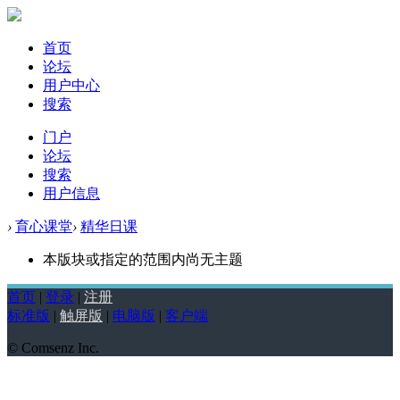
首页
论坛
用户中心
搜索
门户
论坛
搜索
用户信息
›
育心课堂
›
精华日课
本版块或指定的范围内尚无主题
首页
|
登录
|
注册
标准版
|
触屏版
|
电脑版
|
客户端
© Comsenz Inc.