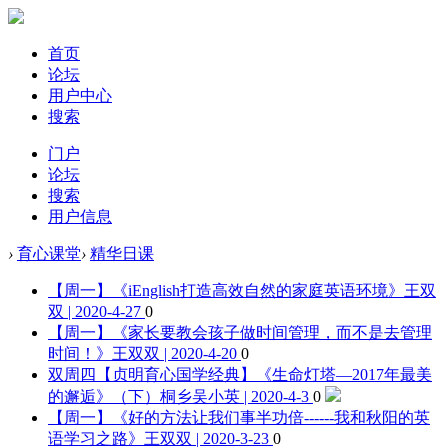
首页
论坛
用户中心
搜索
门户
论坛
搜索
用户信息
›
育心课堂
›
精华日课
【周一】《iEnglish打造高效自然的家庭英语环境》
王双
双 | 2020-4-27
0
【周一】《家长要教会孩子做时间管理，而不是去管理
时间！》
王双双 | 2020-4-20
0
双周四【贞明育心国学经典】《生命灯塔—2017年最美
的邂逅》（下）
桐乡吴小英 | 2020-4-3
0
【周一】《好的方法让我们事半功倍------我和秋阳的英
语学习之路》
王双双 | 2020-3-23
0