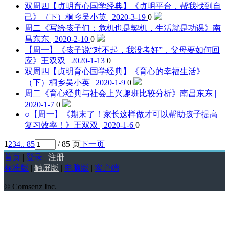
双周四【贞明育心国学经典】《贞明平台，帮我找到自
己》（下）
桐乡吴小英 | 2020-3-19
0
周二《写给孩子们：危机也是契机，生活就是功课》
南
昌东东 | 2020-2-10
0
【周一】《孩子说“对不起，我没考好”，父母要如何回
应》
王双双 | 2020-1-13
0
双周四【贞明育心国学经典】《育心的幸福生活》
（下）
桐乡吴小英 | 2020-1-9
0
周二《育心经典与社会上兴趣班比较分析》
南昌东东 |
2020-1-7
0
○【周一】《期末了！家长这样做才可以帮助孩子提高
复习效率！》
王双双 | 2020-1-6
0
1
2
3
4
.. 85
/ 85 页
下一页
首页
|
登录
|
注册
标准版
|
触屏版
|
电脑版
|
客户端
© Comsenz Inc.