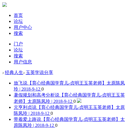
首页
论坛
用户中心
搜索
门户
论坛
搜索
用户信息
›
经典人生
›
玉英学说分享
放飞说【育心经典国学育儿-贞明王玉英老师】
太原陈凤
玲 | 2018-9-12
0
暑假规划和高考分析说【育心经典国学育儿-贞明王玉英
老师】
太原陈凤玲 | 2018-9-12
0
元亨利贞说【育心经典国学育儿-贞明王玉英老师】
太原
陈凤玲 | 2018-9-12
0
带着爱上路说【育心经典国学育儿-贞明王玉英老师】
太
原陈凤玲 | 2018-9-12
0