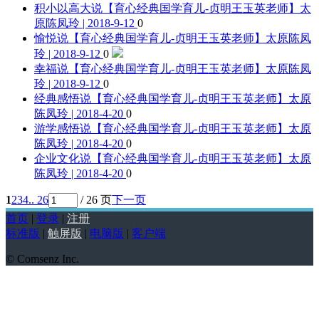
积小以高大说【育心经典国学育儿-贞明王玉英老师】
太
原陈凤玲 | 2018-9-12
0
愉悦说【育心经典国学育儿-贞明王玉英老师】
太原陈凤
玲 | 2018-9-12
0
幸福说【育心经典国学育儿-贞明王玉英老师】
太原陈凤
玲 | 2018-9-12
0
经典感悟说【育心经典国学育儿-贞明王玉英老师】
太原
陈凤玲 | 2018-4-20
0
游学感悟说【育心经典国学育儿-贞明王玉英老师】
太原
陈凤玲 | 2018-4-20
0
企业文化说【育心经典国学育儿-贞明王玉英老师】
太原
陈凤玲 | 2018-4-20
0
1
2
3
4
.. 26
/ 26 页
下一页
首页
|
登录
|
注册
标准版
|
触屏版
|
电脑版
|
客户端
© Comsenz Inc.