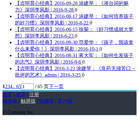
【贞明育心经典】2016-09-28 涂建琴：《潜台词的魅
力》
深圳李风影 | 2016-9-28
0
【贞明育心经典】2016-08-17 涂建琴：《如何培养孩子
的好习惯》
深圳李风影 | 2016-8-22
0
【贞明育心经典】2016-06-15 徐菊：《好习惯成就大梦
想》
深圳李风影 | 2016-6-23
0
【贞明育心经典】2016-09-30 范爱华：《孩子，我该拿
什么来爱你！》
深圳李风影 | 2016-10-1
0
【贞明育心经典】2016-08-31 蒋大军：《如何生发孩子
的志气》
深圳李风影 | 2016-9-6
0
【贞明育心经典】2016-3-23 涂建琴：《良药无须苦口－
批评的艺术》
admin | 2016-3-25
0
1
2
3
4
.. 65
/ 65 页
下一页
首页
|
登录
|
注册
标准版
|
触屏版
|
电脑版
|
客户端
© Comsenz Inc.