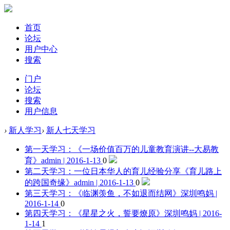
首页
论坛
用户中心
搜索
门户
论坛
搜索
用户信息
›
新人学习
›
新人七天学习
第一天学习：《一场价值百万的儿童教育演讲--大易教
育》
admin | 2016-1-13
0
第二天学习：一位日本华人的育儿经验分享《育儿路上
的跨国奇缘》
admin | 2016-1-13
0
第三天学习：《临渊羡鱼，不如退而结网》
深圳鸣妈 |
2016-1-14
0
第四天学习：《星星之火，誓要燎原》
深圳鸣妈 | 2016-
1-14
1