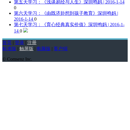
第五天学习：《浅谈易经与人生》
深圳鸣妈 | 2016-1-14
0
第六天学习：《由既济卦想到孩子教育》
深圳鸣妈 |
2016-1-14
0
第七天学习：《育心经典真实价值》
深圳鸣妈 | 2016-1-
14
0
首页
|
登录
|
注册
标准版
|
触屏版
|
电脑版
|
客户端
© Comsenz Inc.