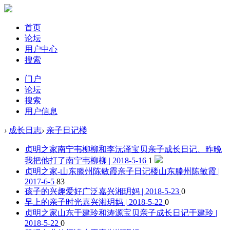
首页
论坛
用户中心
搜索
门户
论坛
搜索
用户信息
›
成长日志
›
亲子日记楼
贞明之家南宁韦柳柳和李沅泽宝贝亲子成长日记、昨晚
我把他打了
南宁韦柳柳 | 2018-5-16
1
贞明之家-山东滕州陈敏霞亲子日记楼
山东滕州陈敏霞 |
2017-6-5
83
孩子的兴趣爱好广泛
嘉兴湘玥妈 | 2018-5-23
0
早上的亲子时光
嘉兴湘玥妈 | 2018-5-22
0
贞明之家山东于建玲和涛源宝贝亲子成长日记
于建玲 |
2018-5-22
0