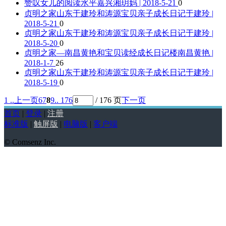
赞叹女儿的阅读水平
嘉兴湘玥妈 | 2018-5-21
0
贞明之家山东于建玲和涛源宝贝亲子成长日记
于建玲 |
2018-5-21
0
贞明之家山东于建玲和涛源宝贝亲子成长日记
于建玲 |
2018-5-20
0
贞明之家—南昌黄艳和宝贝读经成长日记楼
南昌黄艳 |
2018-1-7
26
贞明之家山东于建玲和涛源宝贝亲子成长日记
于建玲 |
2018-5-19
0
1 ..
上一页
6
7
8
9
.. 176
/ 176 页
下一页
首页
|
登录
|
注册
标准版
|
触屏版
|
电脑版
|
客户端
© Comsenz Inc.