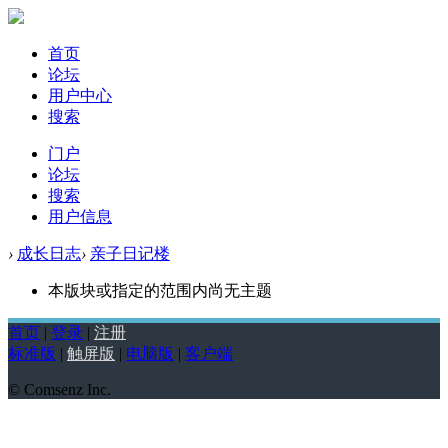
首页
论坛
用户中心
搜索
门户
论坛
搜索
用户信息
›
成长日志
›
亲子日记楼
本版块或指定的范围内尚无主题
首页
|
登录
|
注册
标准版
|
触屏版
|
电脑版
|
客户端
© Comsenz Inc.