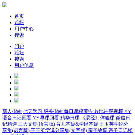
首页
论坛
用户中心
搜索
门户
论坛
搜索
用户信息
新人指南
七天学习
服务指南
每日课程预告
各地讲座视频
YY
语音日记回看
YY早课回看
精华日课
《易经》体验课
微信日
记精选
三大文集(语言版)
育儿答疑&学经答疑
王玉英学说分
享集(语言版)
王玉英学说分享集(文字版)
亲子故事
亲子日记楼